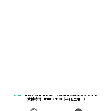
予約した日時に行けなくなってしまったのです
が
…。
このカテゴリーをもっと見る
■キャンセルについて
よくある質問で解決しない場合は
こちら
お気軽にお問い合わせください。
お問い合わせ窓口：
03-6279-1570
お問い合わせフォーム：
こちら
から確認いただけます
LINE
（お問い合わせ専用）：友だち登録は
こちら
から
※受付時間 10:00~19:30（平日/土曜日）