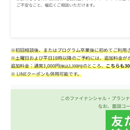
ご不安なこと、幅広くご相談いただけます。
※初回相談後、またはプログラム卒業後に初めてご利用
※土曜日および平日18時以降のご予約には、追加料金が
追加料金：通常3,000円
のところ、
こちらも30
(税込3,300円)
※ LINEクーポンも併用可能です。
このファイナンシャル・プランナ
なお、面談コ