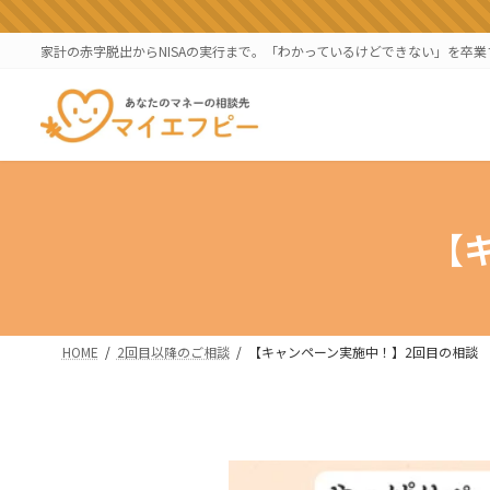
コ
ナ
ン
ビ
家計の赤字脱出からNISAの実行まで。「わかっているけどできない」を卒
テ
ゲ
ン
ー
ツ
シ
へ
ョ
ス
ン
キ
に
ッ
移
【
プ
動
HOME
2回目以降のご相談
【キャンペーン実施中！】2回目の相談