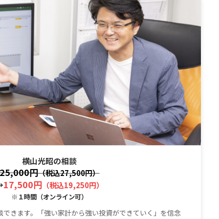
横山光昭の相談
25,000円
（税込27,500円）
17,500円
→
（税込19,250円）
※１時間（オンライン可）
談できます。「強い家計から強い投資ができていく」を信念