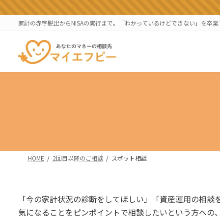
コ
ナ
ン
ビ
家計の赤字脱出からNISAの実行まで。「わかっているけどできない」を卒
テ
ゲ
ン
ー
ツ
シ
へ
ョ
ス
ン
キ
に
ッ
移
プ
動
HOME
2回目以降のご相談
スポット相談
「今の家計状況の診断をしてほしい」「資産運用の相談
気になることをピンポイントで相談したいという方への