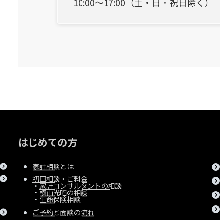
10:00～17:00（土・日・祝日除く）
はじめての方
家計相談とは
初回相談・ご料金
・
家計コンサルタントの相談
・
横山光昭の相談
・
生命保険相談
ご予約と面談の流れ