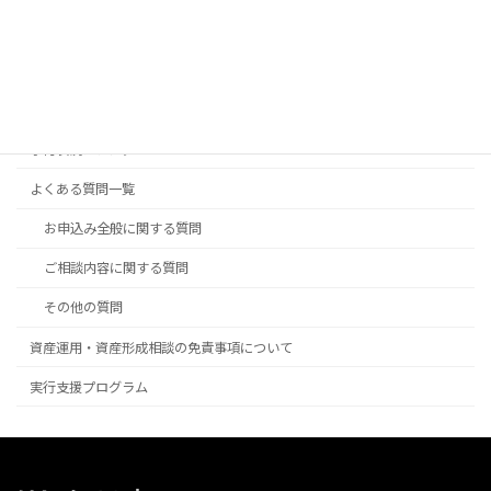
生命保険相談
初回相談 ご予約と面談の流れ
初回相談時の持ち物
予約状況カレンダー
よくある質問一覧
お申込み全般に関する質問
ご相談内容に関する質問
その他の質問
資産運用・資産形成相談の免責事項について
実行支援プログラム