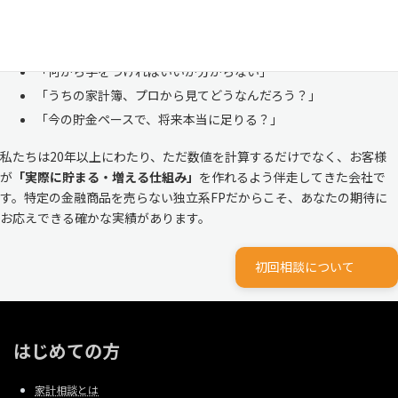
株式会社マイエフピーは、これまでに
30,000件を超えるお客様のリア
ルな家計
と向き合ってきました。
「何から手をつければいいか分からない」
「うちの家計簿、プロから見てどうなんだろう？」
「今の貯金ペースで、将来本当に足りる？」
私たちは20年以上にわたり、ただ数値を計算するだけでなく、お客様
が
「実際に貯まる・増える仕組み」
を作れるよう伴走してきた会社で
す。特定の金融商品を売らない独立系FPだからこそ、あなたの期待に
お応えできる確かな実績があります。
初回相談について
はじめての方
家計相談とは