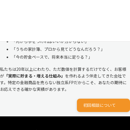
恥ずかしい」と思われる方もいらっしゃいますが、決してそんなことは
ありません。
株式会社マイエフピーは、これまでに
30,000件を超えるお客様のリア
ルな家計
と向き合ってきました。
「何から手をつければいいか分からない」
「うちの家計簿、プロから見てどうなんだろう？」
「今の貯金ペースで、将来本当に足りる？」
私たちは20年以上にわたり、ただ数値を計算するだけでなく、お客様
が
「実際に貯まる・増える仕組み」
を作れるよう伴走してきた会社で
す。特定の金融商品を売らない独立系FPだからこそ、あなたの期待に
お応えできる確かな実績があります。
初回相談について