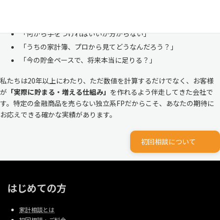
株式会社マイエフピーは、これまでに
30,000件を超えるお客様のリア
ルな家計
と向き合ってきました。
「何から手をつければいいか分からない」
「うちの家計簿、プロから見てどうなんだろう？」
「今の貯金ペースで、将来本当に足りる？」
私たちは20年以上にわたり、ただ数値を計算するだけでなく、お客様
が
「実際に貯まる・増える仕組み」
を作れるよう伴走してきた会社で
す。特定の金融商品を売らない独立系FPだからこそ、あなたの期待に
お応えできる確かな実績があります。
初回相談について
はじめての方
家計相談とは
初回相談・ご料金