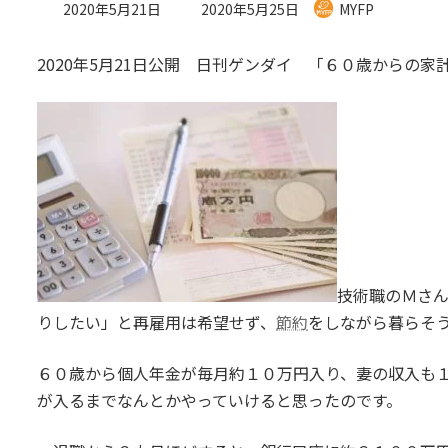
最
2020年5月21日
2020年5月25日
MYFP
終
更
2020年5月21日公開 日刊ゲンダイ 「６０歳からの家
新
日
時
:
技術職のＭさ
りしたい」と再雇用は希望せず、
節約
をしながら暮らそ
６０歳から個人年金が毎月約１０万円入り、妻の収入も
が入るまでなんとかやっていけると思ったのです。