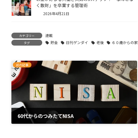
く散財」を卒業する管理術
2026年4月21日
連載
カテゴリー
貯金
日刊ゲンダイ
老後
６０歳からの家
タグ
前の記事
60代からのつみたてNISA
2020年5月20日