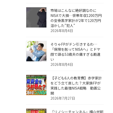
市場はこんなに絶好調なのに
NISAで大損…世帯年収1200万円
の安泰黒字家計が2年で120万円
溶かした"犯人"
2026年8月4日
そりゃFPがドン引きするわ…
「保険を削ってNISAへ」とドヤ
顔で語る53歳夫の痛すぎる勘違
い
2026年8月4日
【子ども6人の教育費】赤字家計
をどう立て直した？大家族FPが
実践した最強NISA戦略 動画公
開
2026年7月27日
「リノシーチャンネル」横山光昭