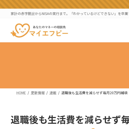
コ
ナ
ン
ビ
家計の赤字脱出からNISAの実行まで。「わかっているけどできない」を卒
テ
ゲ
ン
ー
ツ
シ
へ
ョ
ス
ン
キ
に
ッ
移
プ
動
HOME
更新情報
連載
退職後も生活費を減らせず毎月20万円補填
退職後も生活費を減らせず毎