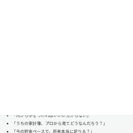
家計管理・資産形成は一人で悩まずにご相談くださ
い
「お金のことは周りに相談しにくい……」 これは私たち日本人にとて
も多い、ごく自然な気持ちです。「自分の家計状況を人に見せるなんて
恥ずかしい」と思われる方もいらっしゃいますが、決してそんなことは
ありません。
株式会社マイエフピーは、これまでに
30,000件を超えるお客様のリア
ルな家計
と向き合ってきました。
「何から手をつければいいか分からない」
「うちの家計簿、プロから見てどうなんだろう？」
「今の貯金ペースで、将来本当に足りる？」