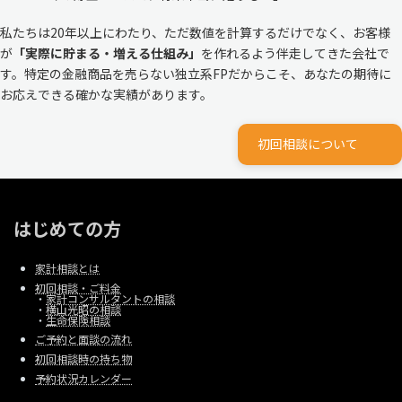
私たちは20年以上にわたり、ただ数値を計算するだけでなく、お客様
が
「実際に貯まる・増える仕組み」
を作れるよう伴走してきた会社で
す。特定の金融商品を売らない独立系FPだからこそ、あなたの期待に
お応えできる確かな実績があります。
初回相談について
はじめての方
家計相談とは
初回相談・ご料金
・
家計コンサルタントの相談
・
横山光昭の相談
・
生命保険相談
ご予約と面談の流れ
初回相談時の持ち物
予約状況カレンダー