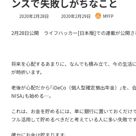
ンスで失敗しがちなこと
最
2020年2月28日
2020年2月29日
MYFP
終
更
2月28日公開 ライフハッカー[日本版]での連載が公開
新
日
時
:
将来を心配するあまりに、なんでも積み立て、今の生活
が時折います。
老後が心配だから｢iDeCo（個人型確定拠出年金）｣を
NISA｣も始める…。
これは、お金を貯めるには、単に銀行に置いておくだけ
フル活用して貯めるべきだと考えている人に多い失敗で
確かにお金は貯まります。