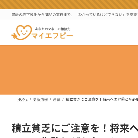
コ
ナ
ン
ビ
家計の赤字脱出からNISAの実行まで。「わかっているけどできない」を卒
テ
ゲ
ン
ー
ツ
シ
へ
ョ
ス
ン
キ
に
ッ
移
プ
動
HOME
更新情報
連載
積立貧乏にご注意を！将来への貯蓄と今必
積立貧乏にご注意を！将来