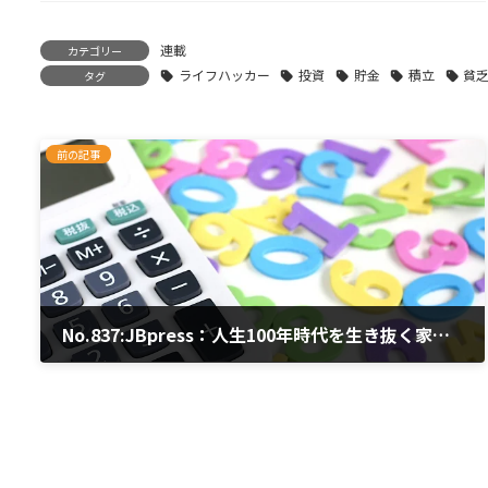
連載
カテゴリー
ライフハッカー
投資
貯金
積立
貧
タグ
前の記事
No.837:JBpress：人生100年時代を生き抜く家計術、方法は3つだけ
2020年2月28日