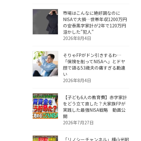
市場はこんなに絶好調なのに
NISAで大損…世帯年収1200万円
の安泰黒字家計が2年で120万円
溶かした"犯人"
2026年8月4日
そりゃFPがドン引きするわ…
「保険を削ってNISAへ」とドヤ
顔で語る53歳夫の痛すぎる勘違
い
2026年8月4日
【子ども6人の教育費】赤字家計
をどう立て直した？大家族FPが
実践した最強NISA戦略 動画公
開
2026年7月27日
「リノシーチャンネル」横山光昭