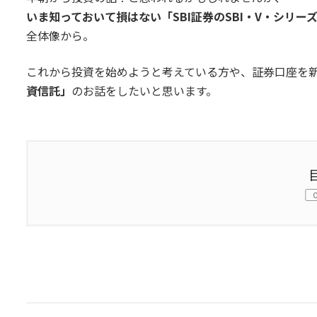
いま知っておいて損はない「SBI証券のSBI・V・シリー
全体像から。
これから投資を始めようと考えている方や、証券口座を
資信託」
のお話をしたいと思います。
0.1.
SBI証券の「SBI・V・シリーズ」とは？
0.2.
なにが「スゴイ」のか？信託報酬の差に
0.3.
三井住友カード決済でポイント還元も！