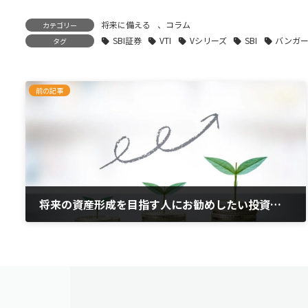
将来に備える
、
コラム
カテゴリー
SBI証券
VTI
Vシリーズ
SBI
バンガ
タグ
前の記事
将来の資産形成を目指す人にお勧めしたい投資商品
2021年7月1日