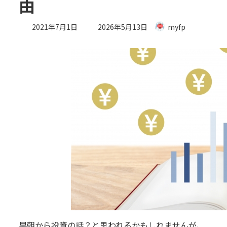
由
最
2021年7月1日
2026年5月13日
myfp
終
更
新
日
時
:
早朝から投資の話？と思われるかもしれませんが、