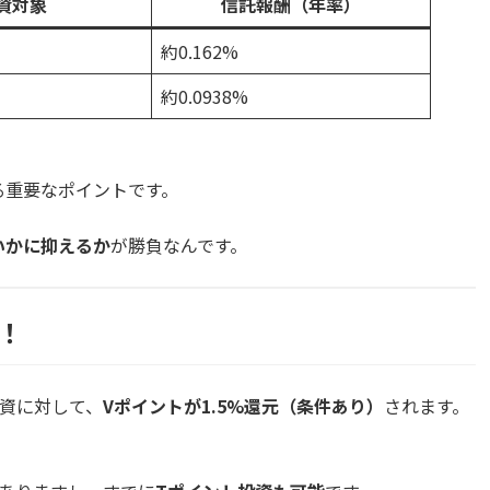
資対象
信託報酬（年率）
約0.162%
約0.0938%
る重要なポイントです。
いかに抑えるか
が勝負なんです。
！
投資に対して、
Vポイントが1.5%還元（条件あり）
されます。