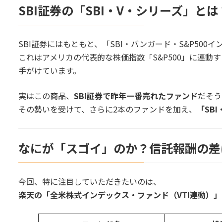
0.4.
まとめ｜初心者にこそ、選びやすくてコ
SBI証券の「SBI・V・シリーズ」とは
0.5.
▶ 関連リンク
SBI証券にはもともと、「SBI・バンガード・S&P50
これはアメリカの代表的な株価指数「S&P500」に連動
手がけています。
実はこの商品、
SBI証券で昨年一番売れたファンド
だそう
その勢いを受けて、さらに2本のファンドを加え、
「SB
なにが「スゴイ」のか？信託報酬の差
今回、特に注目していただきたいのは、
楽天の「全米株式インデックス・ファンド（VTI連動）