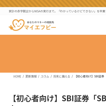
コ
ナ
ン
ビ
家計の赤字脱出からNISAの実行まで。「わかっているけどできない」を卒
テ
ゲ
ン
ー
ツ
シ
へ
ョ
ス
ン
キ
に
ッ
移
プ
動
HOME
更新情報
コラム
将来に備える
【初心者向け】SBI証券
【初心者向け】SBI証券「S