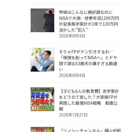
市場はこんなに絶好調なのに
NISAで大損…世帯年収1200万円
の安泰黒字家計が2年で120万円
溶かした"犯人"
2026年8月4日
そりゃFPがドン引きするわ…
「保険を削ってNISAへ」とドヤ
顔で語る53歳夫の痛すぎる勘違
い
2026年8月4日
【子ども6人の教育費】赤字家計
をどう立て直した？大家族FPが
実践した最強NISA戦略 動画公
開
2026年7月27日
「リノシーチャンネル」横山光昭