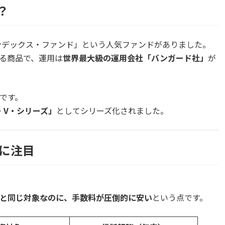
ストの低い商品を
？
0インデックス・ファンド」という人気ファンドがありました。
する商品で、運用は
世界最大級の運用会社「バンガード社」
が
です。
I・V・シリーズ」
としてシリーズ化されました。
に注目
」と同じ対象なのに、手数料が圧倒的に安い
という点です。