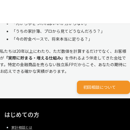
株式会社マイエフピーは、これまでに
30,000件を超えるお客様のリア
ルな家計
と向き合ってきました。
「何から手をつければいいか分からない」
「うちの家計簿、プロから見てどうなんだろう？」
「今の貯金ペースで、将来本当に足りる？」
私たちは20年以上にわたり、ただ数値を計算するだけでなく、お客様
が
「実際に貯まる・増える仕組み」
を作れるよう伴走してきた会社で
す。特定の金融商品を売らない独立系FPだからこそ、あなたの期待に
お応えできる確かな実績があります。
初回相談について
はじめての方
家計相談とは