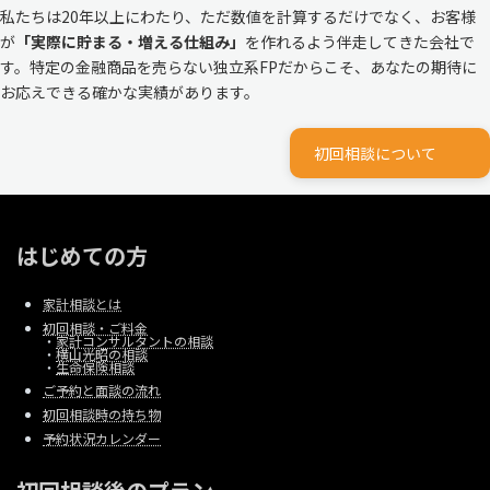
私たちは20年以上にわたり、ただ数値を計算するだけでなく、お客様
が
「実際に貯まる・増える仕組み」
を作れるよう伴走してきた会社で
す。特定の金融商品を売らない独立系FPだからこそ、あなたの期待に
お応えできる確かな実績があります。
初回相談について
はじめての方
家計相談とは
初回相談・ご料金
・
家計コンサルタントの相談
・
横山光昭の相談
・
生命保険相談
ご予約と面談の流れ
初回相談時の持ち物
予約状況カレンダー