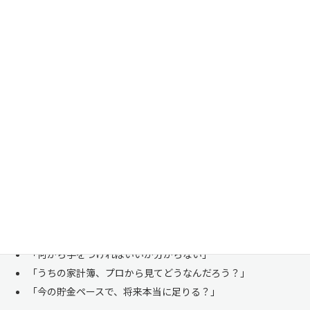
家計管理・資産形成は一人で悩まずにご相談くださ
い
「お金のことは周りに相談しにくい……」 これは私たち日本人にとて
も多い、ごく自然な気持ちです。「自分の家計状況を人に見せるなんて
恥ずかしい」と思われる方もいらっしゃいますが、決してそんなことは
ありません。
株式会社マイエフピーは、これまでに
30,000件を超えるお客様のリア
ルな家計
と向き合ってきました。
「何から手をつければいいか分からない」
「うちの家計簿、プロから見てどうなんだろう？」
「今の貯金ペースで、将来本当に足りる？」