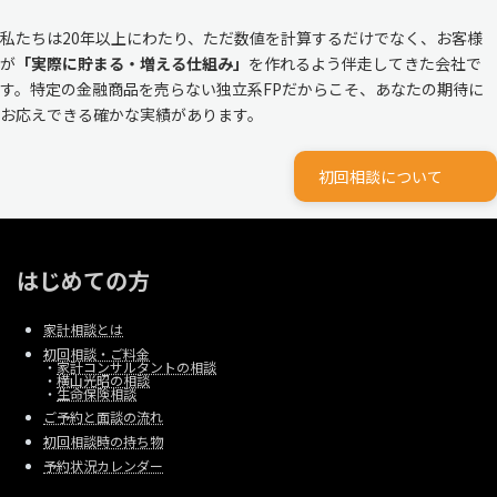
私たちは20年以上にわたり、ただ数値を計算するだけでなく、お客様
が
「実際に貯まる・増える仕組み」
を作れるよう伴走してきた会社で
す。特定の金融商品を売らない独立系FPだからこそ、あなたの期待に
お応えできる確かな実績があります。
初回相談について
はじめての方
家計相談とは
初回相談・ご料金
・
家計コンサルタントの相談
・
横山光昭の相談
・
生命保険相談
ご予約と面談の流れ
初回相談時の持ち物
予約状況カレンダー