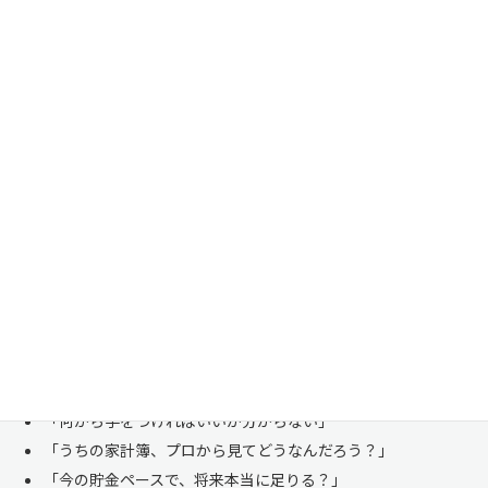
家計管理・資産形成は一人で悩まずにご相談くださ
い
「お金のことは周りに相談しにくい……」 これは私たち日本人にとて
も多い、ごく自然な気持ちです。「自分の家計状況を人に見せるなんて
恥ずかしい」と思われる方もいらっしゃいますが、決してそんなことは
ありません。
株式会社マイエフピーは、これまでに
30,000件を超えるお客様のリア
ルな家計
と向き合ってきました。
「何から手をつければいいか分からない」
「うちの家計簿、プロから見てどうなんだろう？」
「今の貯金ペースで、将来本当に足りる？」