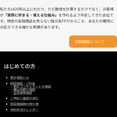
私たちは20年以上にわたり、ただ数値を計算するだけでなく、お客様
が
「実際に貯まる・増える仕組み」
を作れるよう伴走してきた会社で
す。特定の金融商品を売らない独立系FPだからこそ、あなたの期待に
お応えできる確かな実績があります。
初回相談について
はじめての方
家計相談とは
初回相談・ご料金
・
家計コンサルタントの相談
・
横山光昭の相談
・
生命保険相談
ご予約と面談の流れ
初回相談時の持ち物
予約状況カレンダー