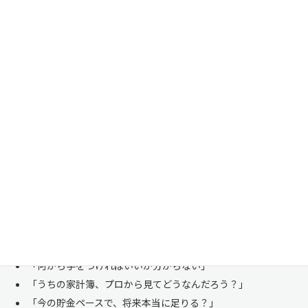
家計管理・資産形成は一人で悩まずにご相談くださ
い
「お金のことは周りに相談しにくい……」 これは私たち日本人にとて
も多い、ごく自然な気持ちです。「自分の家計状況を人に見せるなんて
恥ずかしい」と思われる方もいらっしゃいますが、決してそんなことは
ありません。
株式会社マイエフピーは、これまでに
30,000件を超えるお客様のリア
ルな家計
と向き合ってきました。
「何から手をつければいいか分からない」
「うちの家計簿、プロから見てどうなんだろう？」
「今の貯金ペースで、将来本当に足りる？」