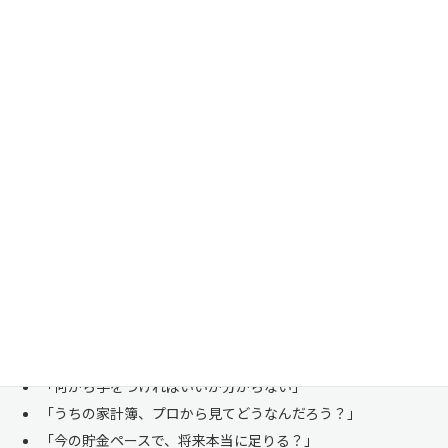
家計管理・資産形成は一人で悩まずにご相談くださ
い
「お金のことは周りに相談しにくい……」 これは私たち日本人にとて
も多い、ごく自然な気持ちです。「自分の家計状況を人に見せるなんて
恥ずかしい」と思われる方もいらっしゃいますが、決してそんなことは
ありません。
株式会社マイエフピーは、これまでに
30,000件を超えるお客様のリア
ルな家計
と向き合ってきました。
「何から手をつければいいか分からない」
「うちの家計簿、プロから見てどうなんだろう？」
「今の貯金ペースで、将来本当に足りる？」