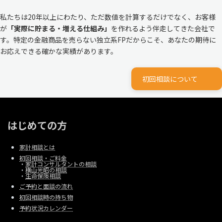
私たちは20年以上にわたり、ただ数値を計算するだけでなく、お客様
が
「実際に貯まる・増える仕組み」
を作れるよう伴走してきた会社で
す。特定の金融商品を売らない独立系FPだからこそ、あなたの期待に
お応えできる確かな実績があります。
初回相談について
はじめての方
家計相談とは
初回相談・ご料金
・
家計コンサルタントの相談
・
横山光昭の相談
・
生命保険相談
ご予約と面談の流れ
初回相談時の持ち物
予約状況カレンダー