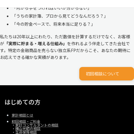
「何から手をつければいいか分からない」
「うちの家計簿、プロから見てどうなんだろう？」
「今の貯金ペースで、将来本当に足りる？」
私たちは20年以上にわたり、ただ数値を計算するだけでなく、お客様
が
「実際に貯まる・増える仕組み」
を作れるよう伴走してきた会社で
す。特定の金融商品を売らない独立系FPだからこそ、あなたの期待に
お応えできる確かな実績があります。
初回相談について
はじめての方
家計相談とは
初回相談・ご料金
・
家計コンサルタントの相談
・
横山光昭の相談
・
生命保険相談