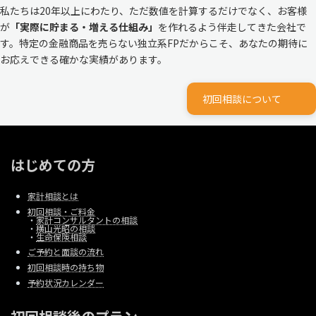
私たちは20年以上にわたり、ただ数値を計算するだけでなく、お客様
が
「実際に貯まる・増える仕組み」
を作れるよう伴走してきた会社で
す。特定の金融商品を売らない独立系FPだからこそ、あなたの期待に
お応えできる確かな実績があります。
初回相談について
はじめての方
家計相談とは
初回相談・ご料金
・
家計コンサルタントの相談
・
横山光昭の相談
・
生命保険相談
ご予約と面談の流れ
初回相談時の持ち物
予約状況カレンダー