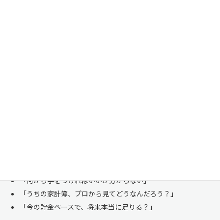
家計管理・資産形成は一人で悩まずにご相談くださ
い
「お金のことは周りに相談しにくい……」 これは私たち日本人にとて
も多い、ごく自然な気持ちです。「自分の家計状況を人に見せるなんて
恥ずかしい」と思われる方もいらっしゃいますが、決してそんなことは
ありません。
株式会社マイエフピーは、これまでに
30,000件を超えるお客様のリア
ルな家計
と向き合ってきました。
「何から手をつければいいか分からない」
「うちの家計簿、プロから見てどうなんだろう？」
「今の貯金ペースで、将来本当に足りる？」