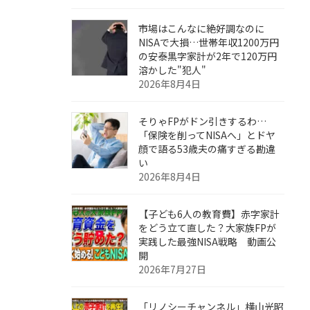
市場はこんなに絶好調なのに
NISAで大損…世帯年収1200万円
の安泰黒字家計が2年で120万円
溶かした"犯人"
2026年8月4日
そりゃFPがドン引きするわ…
「保険を削ってNISAへ」とドヤ
顔で語る53歳夫の痛すぎる勘違
い
2026年8月4日
【子ども6人の教育費】赤字家計
をどう立て直した？大家族FPが
実践した最強NISA戦略 動画公
開
2026年7月27日
「リノシーチャンネル」横山光昭