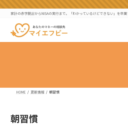
コ
ナ
ン
ビ
家計の赤字脱出からNISAの実行まで。「わかっているけどできない」を卒
テ
ゲ
ン
ー
ツ
シ
へ
ョ
ス
ン
キ
に
ッ
移
プ
動
HOME
更新情報
朝習慣
朝習慣