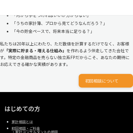
ルな家計
と向き合ってきました。
「何から手をつければいいか分からない」
「うちの家計簿、プロから見てどうなんだろう？」
「今の貯金ペースで、将来本当に足りる？」
私たちは20年以上にわたり、ただ数値を計算するだけでなく、お客様
が
「実際に貯まる・増える仕組み」
を作れるよう伴走してきた会社で
す。特定の金融商品を売らない独立系FPだからこそ、あなたの期待に
お応えできる確かな実績があります。
初回相談について
はじめての方
家計相談とは
初回相談・ご料金
・
家計コンサルタントの相談