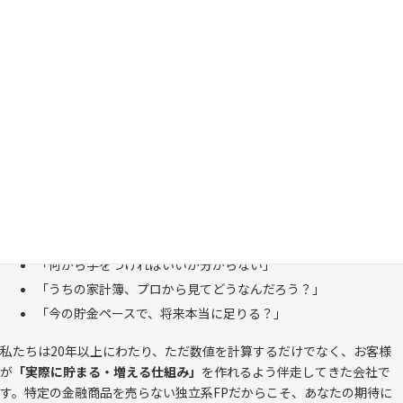
家計管理・資産形成は一人で悩まずにご相談くださ
い
「お金のことは周りに相談しにくい……」 これは私たち日本人にとて
も多い、ごく自然な気持ちです。「自分の家計状況を人に見せるなんて
恥ずかしい」と思われる方もいらっしゃいますが、決してそんなことは
ありません。
株式会社マイエフピーは、これまでに
30,000件を超えるお客様のリア
ルな家計
と向き合ってきました。
「何から手をつければいいか分からない」
「うちの家計簿、プロから見てどうなんだろう？」
「今の貯金ペースで、将来本当に足りる？」
私たちは20年以上にわたり、ただ数値を計算するだけでなく、お客様
が
「実際に貯まる・増える仕組み」
を作れるよう伴走してきた会社で
す。特定の金融商品を売らない独立系FPだからこそ、あなたの期待に