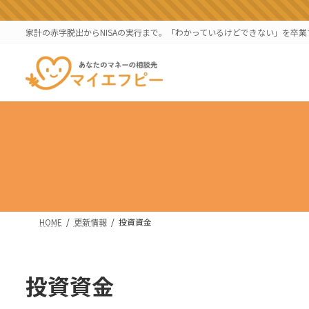
コ
ナ
ン
ビ
家計の赤字脱出からNISAの実行まで。「わかっているけどできない」を卒
テ
ゲ
ン
ー
ツ
シ
へ
ョ
ス
ン
キ
に
ッ
移
プ
動
HOME
更新情報
投資資金
投資資金