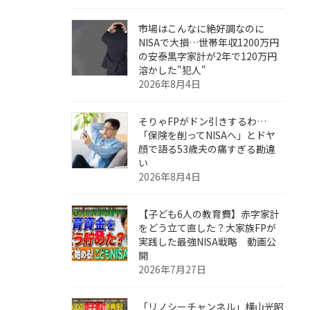
市場はこんなに絶好調なのに
NISAで大損…世帯年収1200万円
の安泰黒字家計が2年で120万円
溶かした"犯人"
2026年8月4日
そりゃFPがドン引きするわ…
「保険を削ってNISAへ」とドヤ
顔で語る53歳夫の痛すぎる勘違
い
2026年8月4日
【子ども6人の教育費】赤字家計
をどう立て直した？大家族FPが
実践した最強NISA戦略 動画公
開
2026年7月27日
「リノシーチャンネル」横山光昭