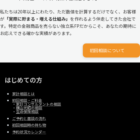
私たちは20年以上にわたり、ただ数値を計算するだけでなく、お客様
が
「実際に貯まる・増える仕組み」
を作れるよう伴走してきた会社で
す。特定の金融商品を売らない独立系FPだからこそ、あなたの期待に
お応えできる確かな実績があります。
初回相談について
はじめての方
家計相談とは
初回相談・ご料金
・
家計コンサルタントの相談
・
横山光昭の相談
・
生命保険相談
ご予約と面談の流れ
初回相談時の持ち物
予約状況カレンダー