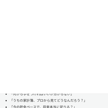
家計管理・資産形成は一人で悩まずにご相談くださ
い
「お金のことは周りに相談しにくい……」 これは私たち日本人にとて
も多い、ごく自然な気持ちです。「自分の家計状況を人に見せるなんて
恥ずかしい」と思われる方もいらっしゃいますが、決してそんなことは
ありません。
株式会社マイエフピーは、これまでに
30,000件を超えるお客様のリア
ルな家計
と向き合ってきました。
「何から手をつければいいか分からない」
「うちの家計簿、プロから見てどうなんだろう？」
「今の貯金ペースで、将来本当に足りる？」