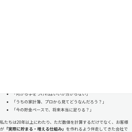
家計管理・資産形成は一人で悩まずにご相談くださ
い
「お金のことは周りに相談しにくい……」 これは私たち日本人にとて
も多い、ごく自然な気持ちです。「自分の家計状況を人に見せるなんて
恥ずかしい」と思われる方もいらっしゃいますが、決してそんなことは
ありません。
株式会社マイエフピーは、これまでに
30,000件を超えるお客様のリア
ルな家計
と向き合ってきました。
「何から手をつければいいか分からない」
「うちの家計簿、プロから見てどうなんだろう？」
「今の貯金ペースで、将来本当に足りる？」
私たちは20年以上にわたり、ただ数値を計算するだけでなく、お客様
が
「実際に貯まる・増える仕組み」
を作れるよう伴走してきた会社で