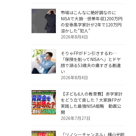
市場はこんなに絶好調なのに
NISAで大損…世帯年収1200万円
の安泰黒字家計が2年で120万円
溶かした"犯人"
2026年8月4日
そりゃFPがドン引きするわ…
「保険を削ってNISAへ」とドヤ
顔で語る53歳夫の痛すぎる勘違
い
2026年8月4日
【子ども6人の教育費】赤字家計
をどう立て直した？大家族FPが
実践した最強NISA戦略 動画公
開
2026年7月27日
「リノシーチャンネル」横山光昭