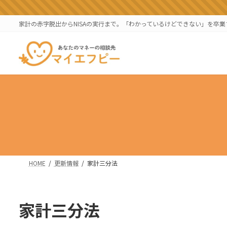
コ
ナ
ン
ビ
家計の赤字脱出からNISAの実行まで。「わかっているけどできない」を卒
テ
ゲ
ン
ー
ツ
シ
へ
ョ
ス
ン
キ
に
ッ
移
プ
動
HOME
更新情報
家計三分法
家計三分法