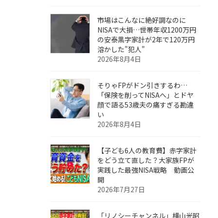
市場はこんなに絶好調なのに
NISAで大損…世帯年収1200万円
の安泰黒字家計が2年で120万円
溶かした"犯人"
2026年8月4日
そりゃFPがドン引きするわ…
「保険を削ってNISAへ」とドヤ
顔で語る53歳夫の痛すぎる勘違
い
2026年8月4日
【子ども6人の教育費】赤字家計
をどう立て直した？大家族FPが
実践した最強NISA戦略 動画公
開
2026年7月27日
「リノシーチャンネル」横山光昭