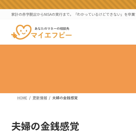
コ
ナ
ン
ビ
家計の赤字脱出からNISAの実行まで。「わかっているけどできない」を卒
テ
ゲ
ン
ー
ツ
シ
へ
ョ
ス
ン
キ
に
ッ
移
プ
動
HOME
更新情報
夫婦の金銭感覚
夫婦の金銭感覚