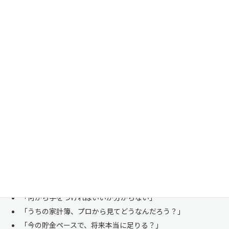
家計管理・資産形成は一人で悩まずにご相談くださ
い
「お金のことは周りに相談しにくい……」 これは私たち日本人にとて
も多い、ごく自然な気持ちです。「自分の家計状況を人に見せるなんて
恥ずかしい」と思われる方もいらっしゃいますが、決してそんなことは
ありません。
株式会社マイエフピーは、これまでに
30,000件を超えるお客様のリア
ルな家計
と向き合ってきました。
「何から手をつければいいか分からない」
「うちの家計簿、プロから見てどうなんだろう？」
「今の貯金ペースで、将来本当に足りる？」