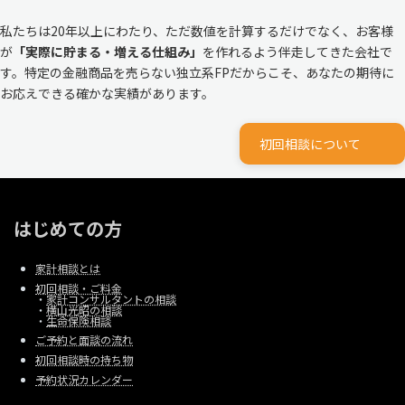
私たちは20年以上にわたり、ただ数値を計算するだけでなく、お客様
が
「実際に貯まる・増える仕組み」
を作れるよう伴走してきた会社で
す。特定の金融商品を売らない独立系FPだからこそ、あなたの期待に
お応えできる確かな実績があります。
初回相談について
はじめての方
家計相談とは
初回相談・ご料金
・
家計コンサルタントの相談
・
横山光昭の相談
・
生命保険相談
ご予約と面談の流れ
初回相談時の持ち物
予約状況カレンダー