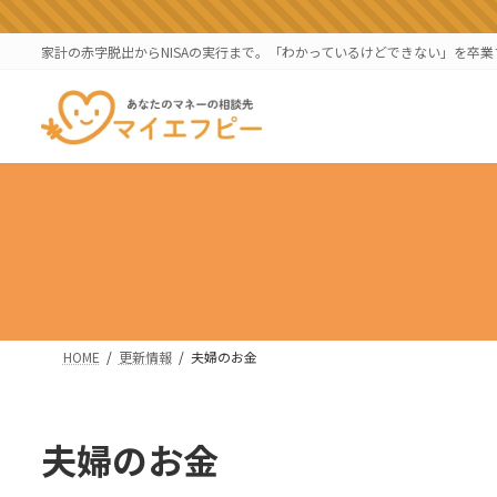
コ
ナ
ン
ビ
家計の赤字脱出からNISAの実行まで。「わかっているけどできない」を卒
テ
ゲ
ン
ー
ツ
シ
へ
ョ
ス
ン
キ
に
ッ
移
プ
動
HOME
更新情報
夫婦のお金
夫婦のお金