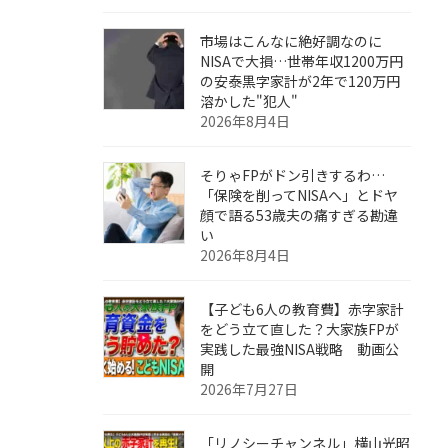
市場はこんなに絶好調なのに
NISAで大損…世帯年収1200万円
の安泰黒字家計が2年で120万円
溶かした"犯人"
2026年8月4日
そりゃFPがドン引きするわ…
「保険を削ってNISAへ」とドヤ
顔で語る53歳夫の痛すぎる勘違
い
2026年8月4日
【子ども6人の教育費】赤字家計
をどう立て直した？大家族FPが
実践した最強NISA戦略 動画公
開
2026年7月27日
「リノシーチャンネル」横山光昭