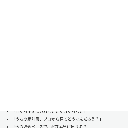
家計管理・資産形成は一人で悩まずにご相談くださ
い
「お金のことは周りに相談しにくい……」 これは私たち日本人にとて
も多い、ごく自然な気持ちです。「自分の家計状況を人に見せるなんて
恥ずかしい」と思われる方もいらっしゃいますが、決してそんなことは
ありません。
株式会社マイエフピーは、これまでに
30,000件を超えるお客様のリア
ルな家計
と向き合ってきました。
「何から手をつければいいか分からない」
「うちの家計簿、プロから見てどうなんだろう？」
「今の貯金ペースで、将来本当に足りる？」