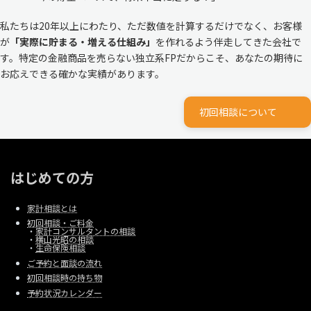
私たちは20年以上にわたり、ただ数値を計算するだけでなく、お客様
が
「実際に貯まる・増える仕組み」
を作れるよう伴走してきた会社で
す。特定の金融商品を売らない独立系FPだからこそ、あなたの期待に
お応えできる確かな実績があります。
初回相談について
はじめての方
家計相談とは
初回相談・ご料金
・
家計コンサルタントの相談
・
横山光昭の相談
・
生命保険相談
ご予約と面談の流れ
初回相談時の持ち物
予約状況カレンダー