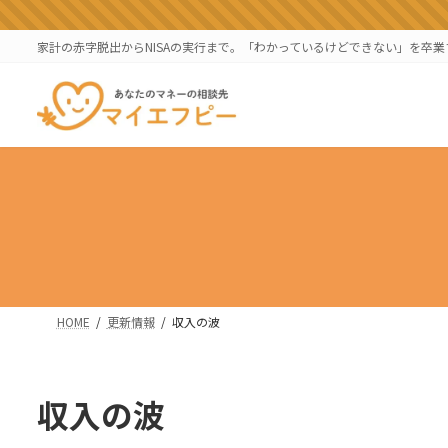
コ
ナ
ン
ビ
家計の赤字脱出からNISAの実行まで。「わかっているけどできない」を卒
テ
ゲ
ン
ー
ツ
シ
へ
ョ
ス
ン
キ
に
ッ
移
プ
動
HOME
更新情報
収入の波
収入の波