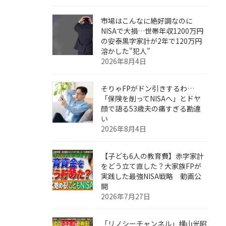
市場はこんなに絶好調なのに
NISAで大損…世帯年収1200万円
の安泰黒字家計が2年で120万円
溶かした"犯人"
2026年8月4日
そりゃFPがドン引きするわ…
「保険を削ってNISAへ」とドヤ
顔で語る53歳夫の痛すぎる勘違
い
2026年8月4日
【子ども6人の教育費】赤字家計
をどう立て直した？大家族FPが
実践した最強NISA戦略 動画公
開
2026年7月27日
「リノシーチャンネル」横山光昭