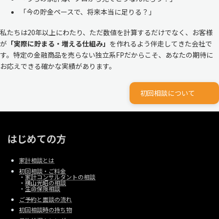
「今の貯金ペースで、将来本当に足りる？」
私たちは20年以上にわたり、ただ数値を計算するだけでなく、お客様
が
「実際に貯まる・増える仕組み」
を作れるよう伴走してきた会社で
す。特定の金融商品を売らない独立系FPだからこそ、あなたの期待に
お応えできる確かな実績があります。
初回相談について
はじめての方
家計相談とは
初回相談・ご料金
・
家計コンサルタントの相談
・
横山光昭の相談
・
生命保険相談
ご予約と面談の流れ
初回相談時の持ち物