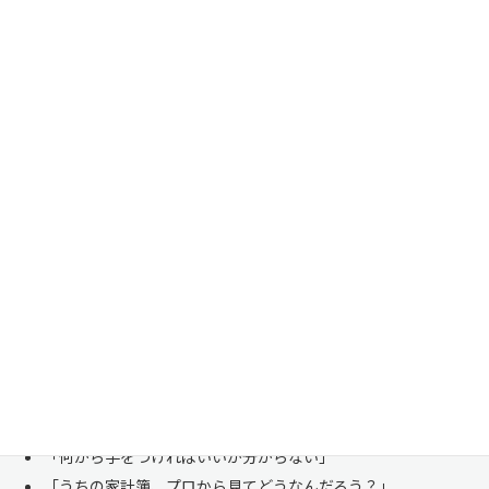
家計管理・資産形成は一人で悩まずにご相談くださ
い
「お金のことは周りに相談しにくい……」 これは私たち日本人にとて
も多い、ごく自然な気持ちです。「自分の家計状況を人に見せるなんて
恥ずかしい」と思われる方もいらっしゃいますが、決してそんなことは
ありません。
株式会社マイエフピーは、これまでに
30,000件を超えるお客様のリア
ルな家計
と向き合ってきました。
「何から手をつければいいか分からない」
「うちの家計簿、プロから見てどうなんだろう？」