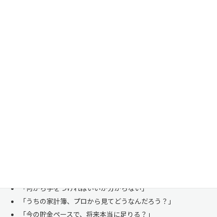
家計管理・資産形成は一人で悩まずにご相談くださ
い
「お金のことは周りに相談しにくい……」 これは私たち日本人にとて
も多い、ごく自然な気持ちです。「自分の家計状況を人に見せるなんて
恥ずかしい」と思われる方もいらっしゃいますが、決してそんなことは
ありません。
株式会社マイエフピーは、これまでに
30,000件を超えるお客様のリア
ルな家計
と向き合ってきました。
「何から手をつければいいか分からない」
「うちの家計簿、プロから見てどうなんだろう？」
「今の貯金ペースで、将来本当に足りる？」