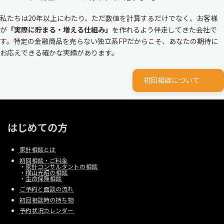
私たちは20年以上にわたり、ただ数値を計算するだけでなく、お客様
が
「実際に貯まる・増える仕組み」
を作れるよう伴走してきた会社で
す。特定の金融商品を売らない独立系FPだからこそ、あなたの期待に
お応えできる確かな実績があります。
初回相談について
はじめての方
家計相談とは
初回相談・ご料金
・
家計コンサルタントの相談
・
横山光昭の相談
・
生命保険相談
ご予約と面談の流れ
初回相談時の持ち物
予約状況カレンダー