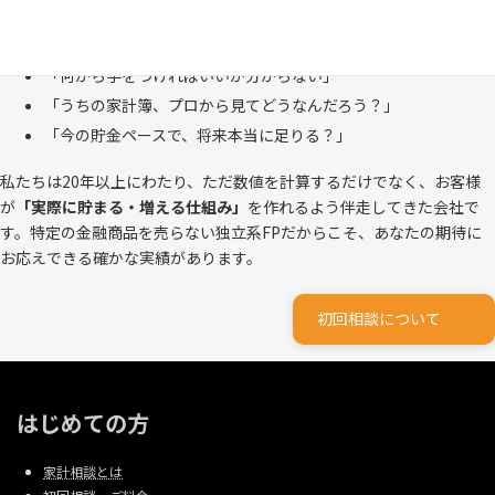
株式会社マイエフピーは、これまでに
30,000件を超えるお客様のリア
ルな家計
と向き合ってきました。
「何から手をつければいいか分からない」
「うちの家計簿、プロから見てどうなんだろう？」
「今の貯金ペースで、将来本当に足りる？」
私たちは20年以上にわたり、ただ数値を計算するだけでなく、お客様
が
「実際に貯まる・増える仕組み」
を作れるよう伴走してきた会社で
す。特定の金融商品を売らない独立系FPだからこそ、あなたの期待に
お応えできる確かな実績があります。
初回相談について
はじめての方
家計相談とは