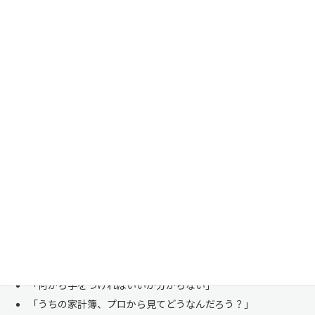
家計管理・資産形成は一人で悩まずにご相談くださ
い
「お金のことは周りに相談しにくい……」 これは私たち日本人にとて
も多い、ごく自然な気持ちです。「自分の家計状況を人に見せるなんて
恥ずかしい」と思われる方もいらっしゃいますが、決してそんなことは
ありません。
株式会社マイエフピーは、これまでに
30,000件を超えるお客様のリア
ルな家計
と向き合ってきました。
「何から手をつければいいか分からない」
「うちの家計簿、プロから見てどうなんだろう？」