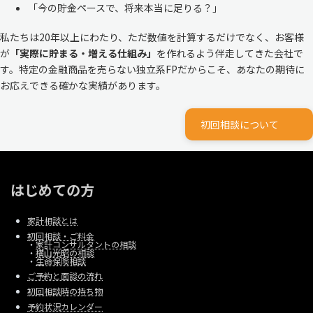
「今の貯金ペースで、将来本当に足りる？」
私たちは20年以上にわたり、ただ数値を計算するだけでなく、お客様
が
「実際に貯まる・増える仕組み」
を作れるよう伴走してきた会社で
す。特定の金融商品を売らない独立系FPだからこそ、あなたの期待に
お応えできる確かな実績があります。
初回相談について
はじめての方
家計相談とは
初回相談・ご料金
・
家計コンサルタントの相談
・
横山光昭の相談
・
生命保険相談
ご予約と面談の流れ
初回相談時の持ち物
予約状況カレンダー