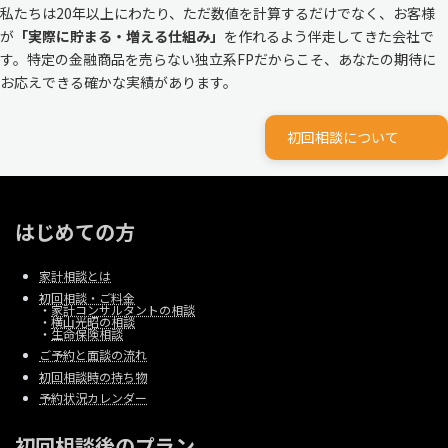
私たちは20年以上にわたり、ただ数値を計算するだけでなく、お客様
が
「実際に貯まる・増える仕組み」
を作れるよう伴走してきた会社で
す。特定の金融商品を売らない独立系FPだからこそ、あなたの期待に
お応えできる確かな実績があります。
初回相談について
はじめての方
家計相談とは
初回相談・ご料金
・
家計コンサルタントの相談
・
横山光昭の相談
・
生命保険相談
ご予約と面談の流れ
初回相談時の持ち物
予約状況カレンダー
初回相談後のプラン