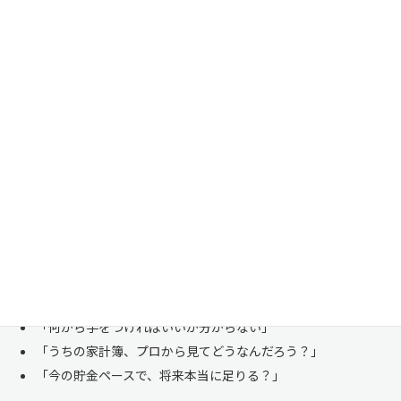
家計管理・資産形成は一人で悩まずにご相談くださ
い
「お金のことは周りに相談しにくい……」 これは私たち日本人にとて
も多い、ごく自然な気持ちです。「自分の家計状況を人に見せるなんて
恥ずかしい」と思われる方もいらっしゃいますが、決してそんなことは
ありません。
株式会社マイエフピーは、これまでに
30,000件を超えるお客様のリア
ルな家計
と向き合ってきました。
「何から手をつければいいか分からない」
「うちの家計簿、プロから見てどうなんだろう？」
「今の貯金ペースで、将来本当に足りる？」