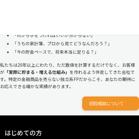
ありません。
株式会社マイエフピーは、これまでに
30,000件を超えるお客様のリア
ルな家計
と向き合ってきました。
「何から手をつければいいか分からない」
「うちの家計簿、プロから見てどうなんだろう？」
「今の貯金ペースで、将来本当に足りる？」
私たちは20年以上にわたり、ただ数値を計算するだけでなく、お客様
が
「実際に貯まる・増える仕組み」
を作れるよう伴走してきた会社で
す。特定の金融商品を売らない独立系FPだからこそ、あなたの期待に
お応えできる確かな実績があります。
初回相談について
はじめての方