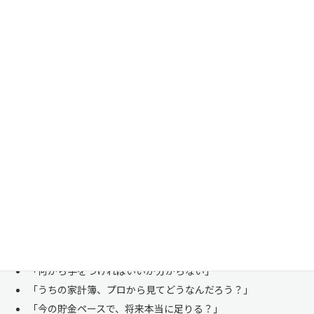
家計管理・資産形成は一人で悩まずにご相談くださ
い
「お金のことは周りに相談しにくい……」 これは私たち日本人にとて
も多い、ごく自然な気持ちです。「自分の家計状況を人に見せるなんて
恥ずかしい」と思われる方もいらっしゃいますが、決してそんなことは
ありません。
株式会社マイエフピーは、これまでに
30,000件を超えるお客様のリア
ルな家計
と向き合ってきました。
「何から手をつければいいか分からない」
「うちの家計簿、プロから見てどうなんだろう？」
「今の貯金ペースで、将来本当に足りる？」