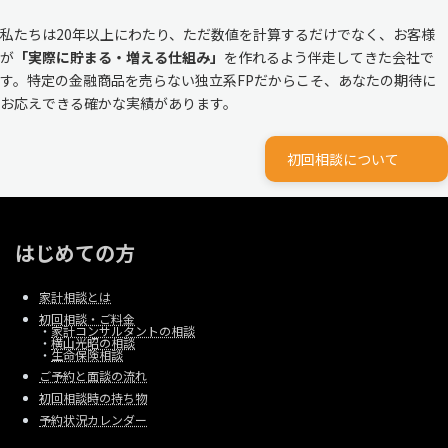
私たちは20年以上にわたり、ただ数値を計算するだけでなく、お客様
が
「実際に貯まる・増える仕組み」
を作れるよう伴走してきた会社で
す。特定の金融商品を売らない独立系FPだからこそ、あなたの期待に
お応えできる確かな実績があります。
初回相談について
はじめての方
家計相談とは
初回相談・ご料金
・
家計コンサルタントの相談
・
横山光昭の相談
・
生命保険相談
ご予約と面談の流れ
初回相談時の持ち物
予約状況カレンダー