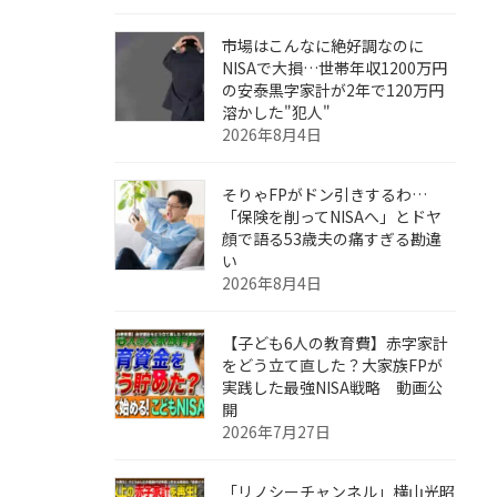
市場はこんなに絶好調なのに
NISAで大損…世帯年収1200万円
の安泰黒字家計が2年で120万円
溶かした"犯人"
2026年8月4日
そりゃFPがドン引きするわ…
「保険を削ってNISAへ」とドヤ
顔で語る53歳夫の痛すぎる勘違
い
2026年8月4日
【子ども6人の教育費】赤字家計
をどう立て直した？大家族FPが
実践した最強NISA戦略 動画公
開
2026年7月27日
「リノシーチャンネル」横山光昭