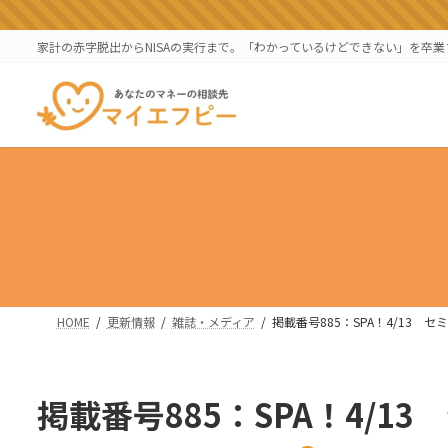
コ
ナ
ン
ビ
家計の赤字脱出からNISAの実行まで。「わかっているけどできない」を卒
テ
ゲ
ン
ー
ツ
シ
へ
ョ
ス
ン
キ
に
ッ
移
プ
動
HOME
更新情報
雑誌・メディア
掲載番号885：SPA！4/13 
掲載番号885：SPA！4/1