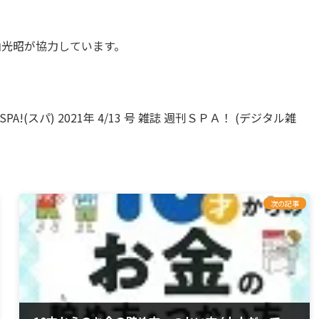
山光昭が協力しています。
le="週刊SPA!(スパ) 2021年 4/13 号 雑誌 週刊ＳＰＡ！ (デジタル雑
次の記事