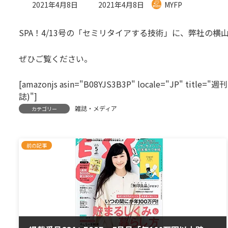
最
2021年4月8日
2021年4月8日
MYFP
終
更
SPA！4/13号の「セミリタイアする技術」に、弊社の横
新
日
時
ぜひご覧ください。
:
[amazonjs asin="B08YJS3B3P" locale="JP" tit
誌)"]
雑誌・メディア
カテゴリー
前の記事