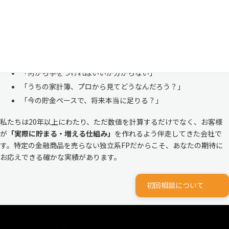
恥ずかしい」と思われる方もいらっしゃいますが、決してそんなことは
ありません。
株式会社マイエフピーは、これまでに
30,000件を超えるお客様のリア
ルな家計
と向き合ってきました。
「何から手をつければいいか分からない」
「うちの家計簿、プロから見てどうなんだろう？」
「今の貯金ペースで、将来本当に足りる？」
私たちは20年以上にわたり、ただ数値を計算するだけでなく、お客様
が
「実際に貯まる・増える仕組み」
を作れるよう伴走してきた会社で
す。特定の金融商品を売らない独立系FPだからこそ、あなたの期待に
お応えできる確かな実績があります。
初回相談について