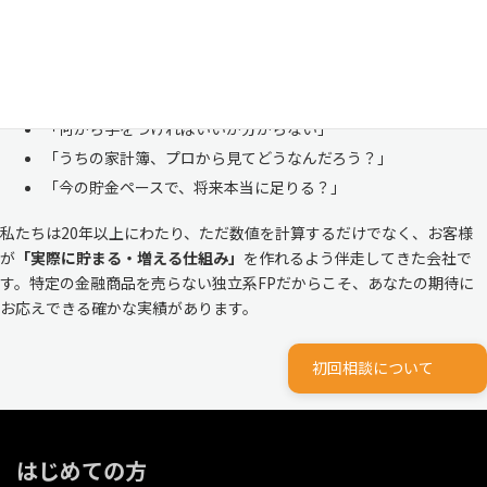
ありません。
株式会社マイエフピーは、これまでに
30,000件を超えるお客様のリア
ルな家計
と向き合ってきました。
「何から手をつければいいか分からない」
「うちの家計簿、プロから見てどうなんだろう？」
「今の貯金ペースで、将来本当に足りる？」
私たちは20年以上にわたり、ただ数値を計算するだけでなく、お客様
が
「実際に貯まる・増える仕組み」
を作れるよう伴走してきた会社で
す。特定の金融商品を売らない独立系FPだからこそ、あなたの期待に
お応えできる確かな実績があります。
初回相談について
はじめての方