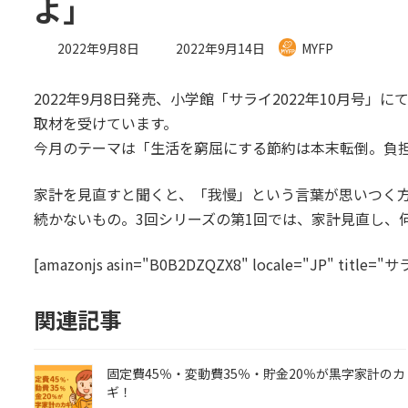
よ」
最
2022年9月8日
2022年9月14日
MYFP
終
更
2022年9月8日発売、小学館「サライ2022年10月号
新
日
取材を受けています。
時
今月のテーマは「生活を窮屈にする節約は本末転倒。負
:
家計を見直すと聞くと、「我慢」という言葉が思いつく
続かないもの。3回シリーズの第1回では、家計見直し、
[amazonjs asin="B0B2DZQZX8" locale="JP" title
関連記事
固定費45％・変動費35％・貯金20％が黒字家計のカ
ギ！