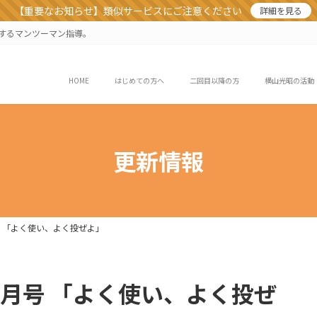
【重要なお知らせ】類似サービスにご注意ください
詳細を見る
業するマンツーマン指導。
HOME
はじめての方へ
二回目以降の方
横山光昭の活動
更新情報
 月号 「よく使い、よく投ぜよ」
 10 月号 「よく使い、よく投ぜ