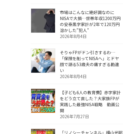
市場はこんなに絶好調なのに
NISAで大損…世帯年収1200万円
の安泰黒字家計が2年で120万円
溶かした"犯人"
2026年8月4日
そりゃFPがドン引きするわ…
「保険を削ってNISAへ」とドヤ
顔で語る53歳夫の痛すぎる勘違
い
2026年8月4日
【子ども6人の教育費】赤字家計
をどう立て直した？大家族FPが
実践した最強NISA戦略 動画公
開
2026年7月27日
「リノシーチャンネル」横山光昭