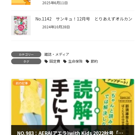
2025年6月11日
No.1142 サンキュ！12月号 とりあえずオルカン
2024年10月28日
雑誌・メディア
カテゴリー
固定費
生命保険
節約
タグ
前の記事
NO.983：AERA(アエラ)with Kids 2022秋号「子育て世代の家計診断」