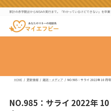
コ
ナ
ン
ビ
家計の赤字脱出からNISAの実行まで。「わかっているけどできない」を卒
テ
ゲ
ン
ー
ツ
シ
へ
ョ
ス
ン
キ
に
ッ
移
プ
動
HOME
更新情報
雑誌・メディア
NO.985：サライ 2022年 10
NO.985：サライ 2022年