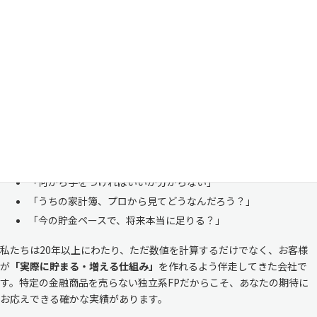
い
「お金のことは周りに相談しにくい……」 これは私たち日本人にとて
も多い、ごく自然な気持ちです。「自分の家計状況を人に見せるなんて
恥ずかしい」と思われる方もいらっしゃいますが、決してそんなことは
ありません。
株式会社マイエフピーは、これまでに
30,000件を超えるお客様のリア
ルな家計
と向き合ってきました。
「何から手をつければいいか分からない」
「うちの家計簿、プロから見てどうなんだろう？」
「今の貯金ペースで、将来本当に足りる？」
私たちは20年以上にわたり、ただ数値を計算するだけでなく、お客様
が
「実際に貯まる・増える仕組み」
を作れるよう伴走してきた会社で
す。特定の金融商品を売らない独立系FPだからこそ、あなたの期待に
お応えできる確かな実績があります。