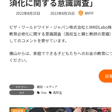
須化に関する意識調査」
最
2022年8月25日
2022年8月25日
MYFP
終
更
ビザ・ワールドワイド・ジャパン株式会社とMMDLabo
新
日
教育必修化に関する意識調査（高校生と親と教師の意識
時
してのコメントを寄せています。
:
横山からは、家庭でできる子どもたちへのお金の教育に
ください。
記
雑誌・メディア
カテゴリー
Visa
高校生
タグ
前の記事