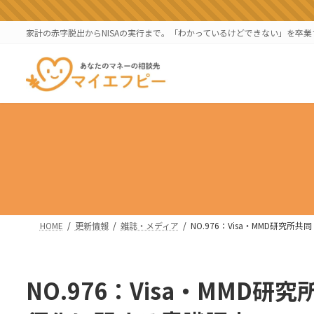
コ
ナ
ン
ビ
家計の赤字脱出からNISAの実行まで。「わかっているけどできない」を卒
テ
ゲ
ン
ー
ツ
シ
へ
ョ
ス
ン
キ
に
ッ
移
プ
動
HOME
更新情報
雑誌・メディア
NO.976：Visa・MMD研
NO.976：Visa・MMD