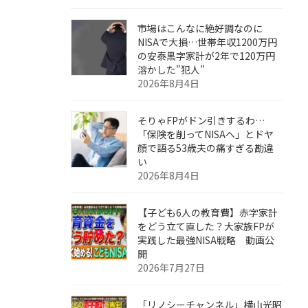
市場はこんなに絶好調なのに
NISAで大損…世帯年収1200万円
の安泰黒字家計が2年で120万円
溶かした"犯人"
2026年8月4日
そりゃFPがドン引きするわ…
「保険を削ってNISAへ」とドヤ
顔で語る53歳夫の痛すぎる勘違
い
2026年8月4日
【子ども6人の教育費】赤字家計
をどう立て直した？大家族FPが
実践した最強NISA戦略 動画公
開
2026年7月27日
「リノシーチャンネル」横山光昭