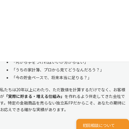
「お金のことは周りに相談しにくい……」 これは私たち日本人にとて
も多い、ごく自然な気持ちです。「自分の家計状況を人に見せるなんて
恥ずかしい」と思われる方もいらっしゃいますが、決してそんなことは
ありません。
株式会社マイエフピーは、これまでに
30,000件を超えるお客様のリア
ルな家計
と向き合ってきました。
「何から手をつければいいか分からない」
「うちの家計簿、プロから見てどうなんだろう？」
「今の貯金ペースで、将来本当に足りる？」
私たちは20年以上にわたり、ただ数値を計算するだけでなく、お客様
が
「実際に貯まる・増える仕組み」
を作れるよう伴走してきた会社で
す。特定の金融商品を売らない独立系FPだからこそ、あなたの期待に
お応えできる確かな実績があります。
初回相談について