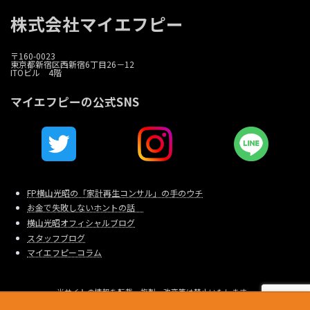
株式会社マイエフピー
〒160-0023
東京都新宿区西新宿6丁目26－12
ITOビル 4階
マイエフピーの公式SNS
FP横山光昭の「家計再生コンサル」の手のウチ
お金で失敗しないホントの話
横山光昭オフィシャルブログ
スタッフブログ
マイエフピーコラム
当サイトの情報を転載、複製、改変等は禁止いたします。
Copyright © 家計相談・家計再生のマイエフピー All Rights Reserved.