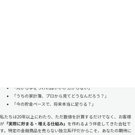
家計管理・資産形成は一人で悩まずにご相談くださ
い
「お金のことは周りに相談しにくい……」 これは私たち日本人にとて
も多い、ごく自然な気持ちです。「自分の家計状況を人に見せるなんて
恥ずかしい」と思われる方もいらっしゃいますが、決してそんなことは
ありません。
株式会社マイエフピーは、これまでに
30,000件を超えるお客様のリア
ルな家計
と向き合ってきました。
「何から手をつければいいか分からない」
「うちの家計簿、プロから見てどうなんだろう？」
「今の貯金ペースで、将来本当に足りる？」
私たちは20年以上にわたり、ただ数値を計算するだけでなく、お客様
が
「実際に貯まる・増える仕組み」
を作れるよう伴走してきた会社で
す。特定の金融商品を売らない独立系FPだからこそ、あなたの期待に