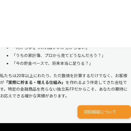
も多い、ごく自然な気持ちです。「自分の家計状況を人に見せるなんて
恥ずかしい」と思われる方もいらっしゃいますが、決してそんなことは
ありません。
株式会社マイエフピーは、これまでに
30,000件を超えるお客様のリア
ルな家計
と向き合ってきました。
「何から手をつければいいか分からない」
「うちの家計簿、プロから見てどうなんだろう？」
「今の貯金ペースで、将来本当に足りる？」
私たちは20年以上にわたり、ただ数値を計算するだけでなく、お客様
が
「実際に貯まる・増える仕組み」
を作れるよう伴走してきた会社で
す。特定の金融商品を売らない独立系FPだからこそ、あなたの期待に
お応えできる確かな実績があります。
初回相談について