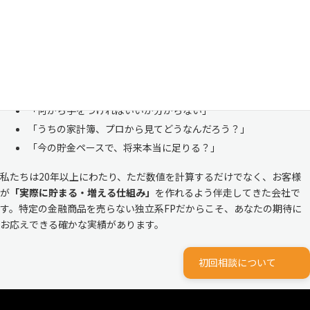
も多い、ごく自然な気持ちです。「自分の家計状況を人に見せるなんて
恥ずかしい」と思われる方もいらっしゃいますが、決してそんなことは
ありません。
株式会社マイエフピーは、これまでに
30,000件を超えるお客様のリア
ルな家計
と向き合ってきました。
「何から手をつければいいか分からない」
「うちの家計簿、プロから見てどうなんだろう？」
「今の貯金ペースで、将来本当に足りる？」
私たちは20年以上にわたり、ただ数値を計算するだけでなく、お客様
が
「実際に貯まる・増える仕組み」
を作れるよう伴走してきた会社で
す。特定の金融商品を売らない独立系FPだからこそ、あなたの期待に
お応えできる確かな実績があります。
初回相談について