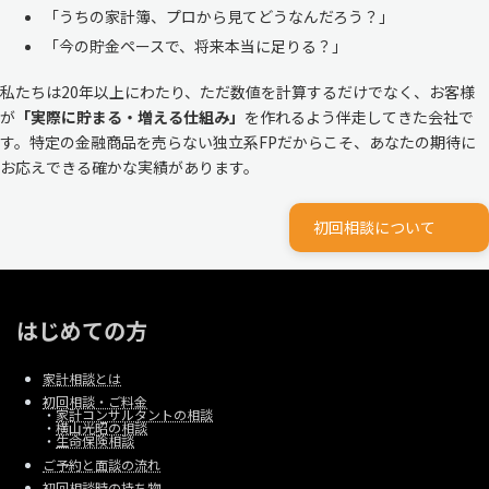
「うちの家計簿、プロから見てどうなんだろう？」
「今の貯金ペースで、将来本当に足りる？」
私たちは20年以上にわたり、ただ数値を計算するだけでなく、お客様
が
「実際に貯まる・増える仕組み」
を作れるよう伴走してきた会社で
す。特定の金融商品を売らない独立系FPだからこそ、あなたの期待に
お応えできる確かな実績があります。
初回相談について
はじめての方
家計相談とは
初回相談・ご料金
・
家計コンサルタントの相談
・
横山光昭の相談
・
生命保険相談
ご予約と面談の流れ
初回相談時の持ち物