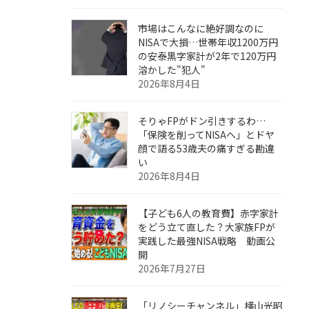
市場はこんなに絶好調なのに
NISAで大損…世帯年収1200万円
の安泰黒字家計が2年で120万円
溶かした"犯人"
2026年8月4日
そりゃFPがドン引きするわ…
「保険を削ってNISAへ」とドヤ
顔で語る53歳夫の痛すぎる勘違
い
2026年8月4日
【子ども6人の教育費】赤字家計
をどう立て直した？大家族FPが
実践した最強NISA戦略 動画公
開
2026年7月27日
「リノシーチャンネル」横山光昭