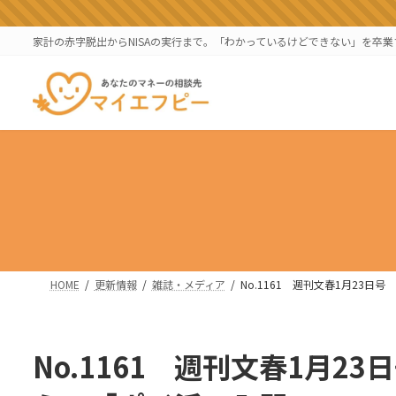
コ
ナ
ン
ビ
家計の赤字脱出からNISAの実行まで。「わかっているけどできない」を卒
テ
ゲ
ン
ー
ツ
シ
へ
ョ
ス
ン
キ
に
ッ
移
プ
動
HOME
更新情報
雑誌・メディア
No.1161 週刊文春1月23日
No.1161 週刊文春1月2