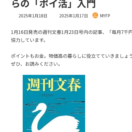
らの「ポイ活」入門
最
2025年1月18日
2025年1月17日
MYFP
終
更
1月16日発売の週刊文春1月23日号内の記事、「毎月7
新
日
協力しています。
時
:
ポイントもお金。物価高の暮らしに役立てていきましょ
ぜひ、お読みください。