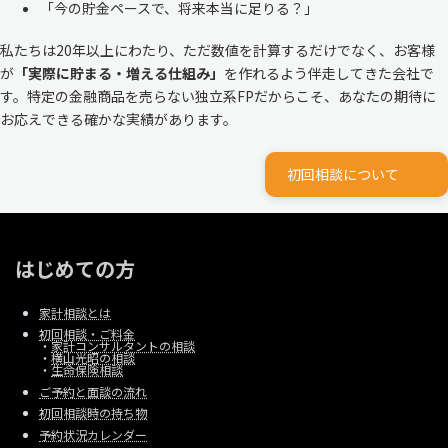
「今の貯金ペースで、将来本当に足りる？」
私たちは20年以上にわたり、ただ数値を計算するだけでなく、お客様
が
「実際に貯まる・増える仕組み」
を作れるよう伴走してきた会社で
す。特定の金融商品を売らない独立系FPだからこそ、あなたの期待に
お応えできる確かな実績があります。
初回相談について
はじめての方
家計相談とは
初回相談・ご料金
・
家計コンサルタントの相談
・
横山光昭の相談
・
生命保険相談
ご予約と面談の流れ
初回相談時の持ち物
予約状況カレンダー