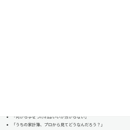
家計管理・資産形成は一人で悩まずにご相談くださ
い
「お金のことは周りに相談しにくい……」 これは私たち日本人にとて
も多い、ごく自然な気持ちです。「自分の家計状況を人に見せるなんて
恥ずかしい」と思われる方もいらっしゃいますが、決してそんなことは
ありません。
株式会社マイエフピーは、これまでに
30,000件を超えるお客様のリア
ルな家計
と向き合ってきました。
「何から手をつければいいか分からない」
「うちの家計簿、プロから見てどうなんだろう？」